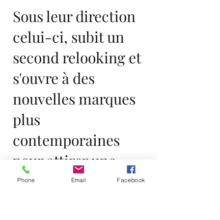
Sous leur direction
celui-ci, subit un
second relooking et
s'ouvre à des
nouvelles marques
plus
contemporaines
pour attirer une
nouvelle clientèle.
Phone
Email
Facebook